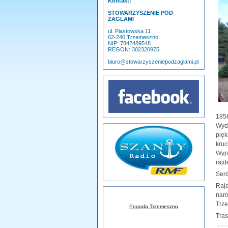
Kontakt:
STOWARZYSZENIE POD
ŻAGLAMI
ul. Piastowska 11
62-240 Trzemeszno
NIP: 7842489548
REGON: 302320975
biuro@stowarzyszeniepodzaglami.pl
185
Wyd
pię
kru
Wypo
rajd
Serd
Raj
nar
Trz
Pogoda Trzemeszno
Tras