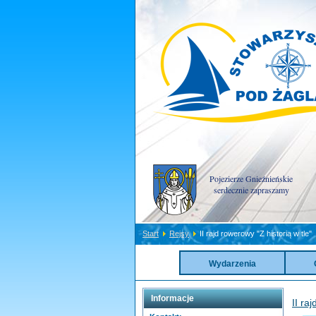
Pojezierze Gnieźnieńskie
serdecznie zapraszamy
Start
Rejsy
II rajd rowerowy "Z historią w tle"
Wydarzenia
Informacje
II ra