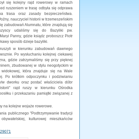
był się kolejny rajd rowerowy w ramach
Przed ruszeniem w trasę odbyła się odprawa
na trasa oraz zasady bezpieczeństwa.
źny, nauczyciel historii w trzemeszeńskim
rię zabudowań Alumnatu, które znajdują się
szyscy udaliśmy się do Bazyliki pw.
Maryi Panny, gdzie ksiądz proboszcz Piotr
kawy sposób dzieje bazyliki.
u ruszyli w kierunku zabudowań dawnego
mesznie. Po wysłuchaniu kolejnej ciekawej
zna, gdzie zatrzymaliśmy się przy pięknej
minem, zbudowanej w stylu neogotyckim w
widokowej, która znajduje się na Wale
j. Po krótkim odpoczynku i podziwianiu
w/w dworku oraz postać właściciela dóbr
storii” rajd ruszy w kierunku Ośrodka
siłku i przekazaniu pamiątki związanej z
my na kolejne wojaże rowerowe.
ia publicznego "Podtrzymywanie tradycji
obywatelskiej, kulturowej mieszkańców
329071