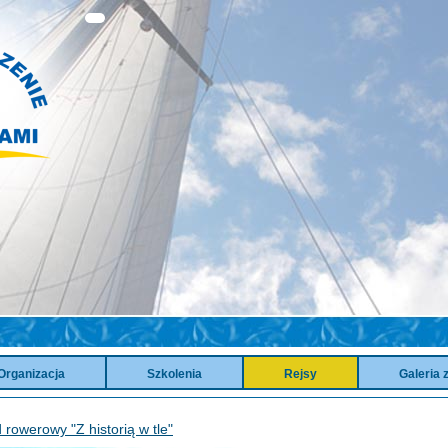
Organizacja
Szkolenia
Rejsy
Galeria 
jd rowerowy "Z historią w tle"