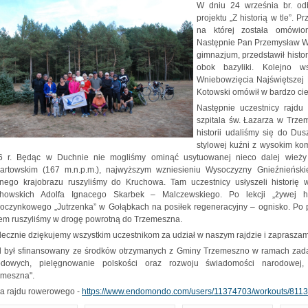
W dniu 24 września br. od
projektu „Z historią w tle”. 
na której została omówio
Następnie Pan Przemysław Wo
gimnazjum, przedstawił histo
obok bazyliki. Kolejno w
Wniebowzięcia Najświętszej 
Kotowski omówił w bardzo cie
Następnie uczestnicy rajd
szpitala św. Łazarza w Trze
historii udaliśmy się do Dus
stylowej kuźni z wysokim ko
6 r. Będąc w Duchnie nie mogliśmy ominąć usytuowanej nieco dalej wieży 
artowskim (167 m.n.p.m.), najwyższym wzniesieniu Wysoczyzny Gnieźnieńskie
knego krajobrazu ruszyliśmy do Kruchowa. Tam uczestnicy usłyszeli historię 
chowskich Adolfa Ignacego Skarbek – Malczewskiego. Po lekcji „żywej hi
czynkowego „Jutrzenka” w Gołąbkach na posiłek regeneracyjny – ognisko. Po po
em ruszyliśmy w drogę powrotną do Trzemeszna.
ecznie dziękujemy wszystkim uczestnikom za udział w naszym rajdzie i zaprasza
d był sfinansowany ze środków otrzymanych z Gminy Trzemeszno w ramach zadan
odowych, pielęgnowanie polskości oraz rozwoju świadomości narodowej, 
emeszna".
a rajdu rowerowego -
https://www.endomondo.com/users/11374703/workouts/811