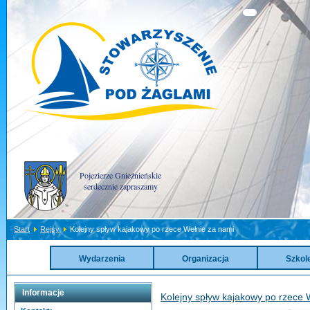
Pojezierze Gnieźnieńskie
serdecznie zapraszamy
Start
Rejsy
Kolejny spływ kajakowy po rzece Wełnie za nami
Wydarzenia
Organizacja
Szkol
Informacje
Kolejny spływ kajakowy po rzece 