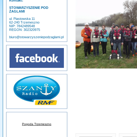
Kontakt:
STOWARZYSZENIE POD
ŻAGLAMI
ul. Piastowska 11
62-240 Trzemeszno
NIP: 7842489548
REGON: 302320975
biuro@stowarzyszeniepodzaglami.pl
Pogoda Trzemeszno