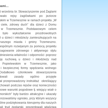
nami…
5 września br. Stowarzyszenie pod Żaglami
zowało rejsy żaglówkami po jeziorze
skim w Trzemesznie w ramach projektu „W
ciele, zdrowy duch” dla dzieci z Domu
 w Trzemesznie. Podstawowym celem
u było wykształcenie prozdrowotnych
 u dzieci i młodzieży zamieszkujących na
 naszego miasta i gminy Trzemeszno.
spólnym rozwijanym za pomocą projektu
pagowanie zdrowego i aktywnego stylu
dniesienia witalności i odporności poprzez
cję ruchową u dzieci i młodzieży nad
m Popielewskim w Trzemesznie, jako
 i bezpiecznej formy spędzania wolnego
Dodatkowo członkowie stowarzyszenia
entowali zasady ogólno przyjęte
ł przeprowadzony instruktaż określający
chowań podczas rejsów oraz konieczności
powe warunki pogodowe tj. wiejący wiatr o
morskich” były bardzo atrakcyjne i ukazały
anizowaliśmy ognisko, przy którym wszyscy
ólne podziękowania kierujemy dla naszych
i trud żeglarski, prezentowali właściwą