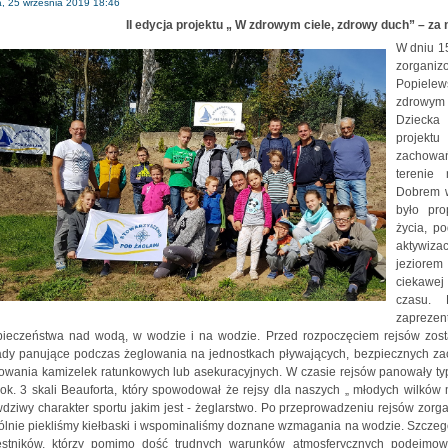
a, 25 września 2019 18:46
 edycja projektu „ W zdrowym ciele, zdrowy duch” – za 
W dniu 1
zorgani
Popielew
zdrowym 
Dziecka
projekt
zachowań
terenie
Dobrem w
było pro
życia, po
aktywiza
jeziore
ciekawej
czasu. 
zaprez
pieczeństwa nad wodą, w wodzie i na wodzie. Przed rozpoczęciem rejsów zosta
ady panujące podczas żeglowania na jednostkach pływających, bezpiecznych za
owania kamizelek ratunkowych lub asekuracyjnych. W czasie rejsów panowały ty
 ok. 3 skali Beauforta, który spowodował że rejsy dla naszych „ młodych wilków 
dziwy charakter sportu jakim jest - żeglarstwo. Po przeprowadzeniu rejsów zorg
lnie piekliśmy kiełbaski i wspominaliśmy doznane wzmagania na wodzie. Szczeg
estników, którzy pomimo dość trudnych warunków atmosferycznych podejmowal