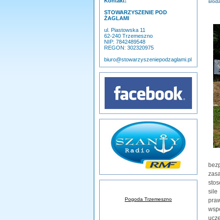
Kontakt:
środ
II
STOWARZYSZENIE POD
ŻAGLAMI
ul. Piastowska 11
62-240 Trzemeszno
NIP: 7842489548
REGON: 302320975
biuro@stowarzyszeniepodzaglami.pl
bez
zas
stos
sile
Pogoda Trzemeszno
praw
wspó
ucz