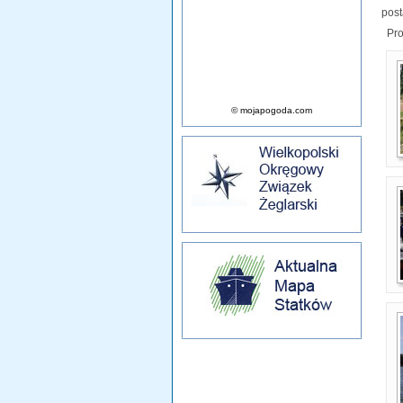
pos
Proj
© mojapogoda.com