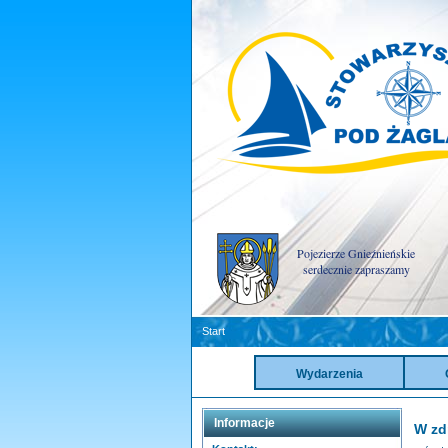
Pojezierze Gnieźnieńskie
serdecznie zapraszamy
Start
Wydarzenia
Informacje
W zd